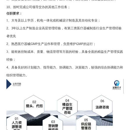
按时完成公司领导交办的其他工作任务；
10、
任职要求：
及以上学历，机电一体化或机械设计制造及其自动化专业；
1、
大专
3
年以上生产制造企业高层管理经验，
制造行业生产管理经验
2、
有第三类医疗器械
者优先
熟悉
GMP
生产运作和管理，
GMP
；
2、
医疗器械
负责维护
的运行
控制成本、质量、物流管理
方面的经验
具备全面的精益生产
实践
3、
能有效
等
，
管理
经验
；
具备良好的计划能力、指导能力、协调能力、决策能力，较强的综合协调能力和
4、
组织管理能力。