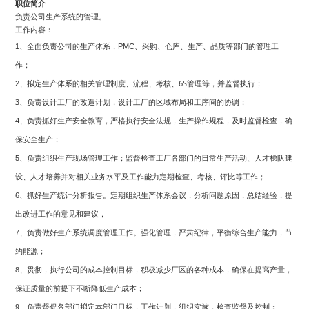
职位简介
负责公司生产系统的管理
。
工作内容：
全面负责公司的
生产体系，
1、
PMC、采购、仓库、生产、品质等部门的管理工
作；
6S
2
、
拟定生产体系的相关管理制度、流程、考核、
管理等，并监督执行；
3
负责设计工厂的改造计划，设计工厂的区域布局和工序间的协调；
、
4
负责抓好生产安全教育，严格执行安全法规，生产操作规程，及时监督检查，确
、
保安全生产
；
负责组织生产现场管理工作；监督
工厂各部门的日常生产活动
5、
检查
、
人才梯队建
设、人才培养并对相关业务水平及工作能力定期检查、考核、评比等工作
；
抓好生产统计分析报告。定期
，
总结经验，提
6、
组织生产体系会议
分析问题原因，
出改进工作的意见和建议，
负责做好生产
调度管理工作。强化管理，严肃纪律，平衡综合生产能力，节
7、
系统
约能源；
贯彻，执行公司的成本控制目标，积极减少厂区的各种成本，确保在提高产量，
8、
保证质量的前提下不断降低生产成本；
负责督促各部门拟定本部门目标，工作计划，组织实施，检查监督及控制；
9、