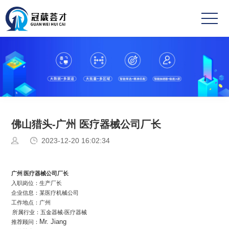
首
页
关
于
成
冠
功
业
葳
案
务
新
佛山猎头-广州 医疗器械公司厂长
例
范
闻
高
2023-12-20 16:02:34
围
中
薪
联
广州
医疗器械公司厂长
心
职
系
入职岗位：
生产厂长
企业信息：
某医疗机械公司
位
方
工作地点：
广州
所属行业：
五金器械
医疗器械
-
式
Mr.
Jiang
推荐顾问：