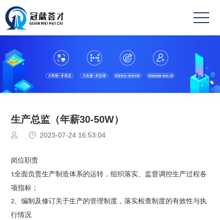
首
页
关
于
成
冠
功
业
葳
案
务
新
生产总监（年薪30-50W）
例
范
闻
高
2023-07-24 16:53:04
围
中
薪
联
岗位职责
心
职
系
全面负责生产
制造
体系的运转，组织
落实、监督调控生产过程各
1
项指标；
位
方
、编制及修订关于生产的管理制度，落实检查制度的有效性与执
2
式
行情况