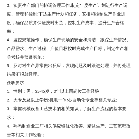
、负责生产部门的协调管理工作
制定年度生产计划进行生产调
3
;
度、管理和控制
下达生产计划和任务，安排和控制生产作业进
;
度
，确保品质并保证按时出货，控制生产成本，提升生产合格
率；
、监控规范操作，确保生产现场的安全和清洁，跟踪生产情况、
4
产品需求、生产过程、产值目标按时完成生产目标
，制定生产相
关考核并监督实施；
、及时对生产异常做出反应，发现问题及时跟
进处理，并将处理
5
结果汇报总经理。
任职要求
、
性别
：男
，
岁，
年以上同岗位工作经验
1
35-45
3
、
大专及
及以上学历
机电一体化
/自动化专业
等相关专业
2
:
;
、掌握机械设备
工艺技术的相关知识，了解生产流程的基本要
3
求
；
、熟悉
制造业工厂相关供应链优化改善、精益生产、工艺流程改
4
善等相关工作经验
；