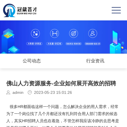
首
页
关
于
成
冠
功
业
葳
案
务
新
公司动态
行业资讯
例
范
闻
高
佛山人力资源服务-企业如何展开高效的招聘
围
中
薪
联
admin
2023-05-23 15:01:26
心
职
系
很多HR都面临这样一个问题，怎么解决企业的用人需求，经常
位
方
为了一个岗位找了几个月都还没有扎到符合用人部门需求的候选
人，其实HR招聘人员也在着急，不管怎样我应该冷静的去思考是
式