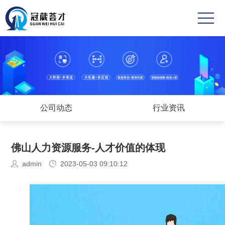
首
页
关
于
成
冠
功
业
葳
案
务
新
公司动态
行业资讯
例
范
闻
高
佛山人力资源服务-人才价值的体现
围
中
薪
联
admin
2023-05-03 09:10:12
心
职
系
位
方
式