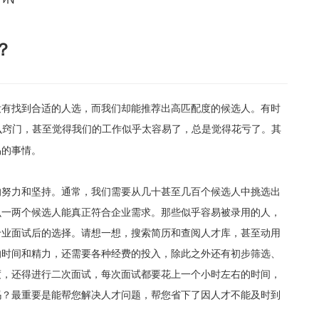
？
没有找到合适的人选，而我们却能推荐出高匹配度的候选人。有时
么窍门，甚至觉得我们的工作似乎太容易
了
，
总是觉得花亏了
。
其
易的事情。
的努力和坚持。通常，我们需要从几十甚至几百个候选人中挑选出
么
一两个
候选人
能真正符合企业需求。那些似乎容易被录用的人，
专业面试后的选择。请想一想，
搜索简历和查阅人才库，甚至动用
的时间和精力，还需要各种经费的投入，
除
此之外还有
初步筛选
、
度，还得
进行
二次面试，每次面试都要花上一个小时左右的时间，
吗？最重要是能帮您解决人才问题，帮您省下了因人才不能及时到