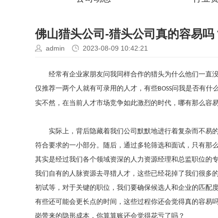
佛山猎头公司-猎头公司真的容易吗
admin
2023-08-09 10:42:21
经常有企业家朋友问我同样合作的猎头为什么他们一直
仅推荐一两个人就
有可
录用
的人才
，
有些
问我是否有什
BOSS
实不然
，在当前人才市场竞争如此激烈的时代，
哪有
那么容
实际上，背后隐藏着我们公司默默地进行
着
复杂而不易
符合要求的一小部分。随后，通过多轮筛选和面试，只有
那
其实是
经过
我们
各个领域资深的
人力资源经理和总监职位的
我们自有的人脉资源去寻猎人才，这些已经花掉了我们很多
初试等，
对于关键的职位，
我们要确保候选人和企业的匹配
有些还可能会更长点的时间，这些
过程
你还会觉得
真的容易
岗带来的隐形成本，你算算账还会觉得花亏了吗？